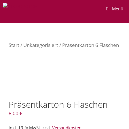
Zum
Menü
Inhalt
springen
Start
/
Unkategorisiert
/ Präsentkarton 6 Flaschen
Präsentkarton 6 Flaschen
8,00
€
inkl. 19 % MwSt.
zzgl.
Versandkosten