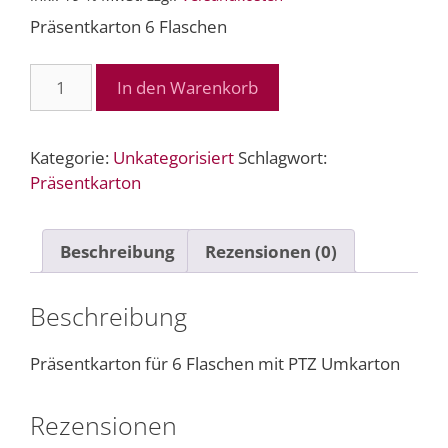
Präsentkarton 6 Flaschen
Präsentkarton
In den Warenkorb
6
Flaschen
Menge
Kategorie:
Unkategorisiert
Schlagwort:
Präsentkarton
Beschreibung
Rezensionen (0)
Beschreibung
Präsentkarton für 6 Flaschen mit PTZ Umkarton
Rezensionen