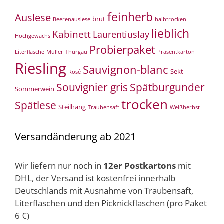
feinherb
Auslese
brut
Beerenauslese
halbtrocken
lieblich
Kabinett
Laurentiuslay
Hochgewächs
Probierpaket
Literflasche
Müller-Thurgau
Präsentkarton
Riesling
Sauvignon-blanc
Sekt
Rosé
Souvignier gris
Spätburgunder
Sommerwein
trocken
Spätlese
Steilhang
Traubensaft
Weißherbst
Versandänderung ab 2021
Wir liefern nur noch in
12er Postkartons
mit
DHL, der Versand ist kostenfrei innerhalb
Deutschlands mit Ausnahme von Traubensaft,
Literflaschen und den Picknickflaschen (pro Paket
6 €)