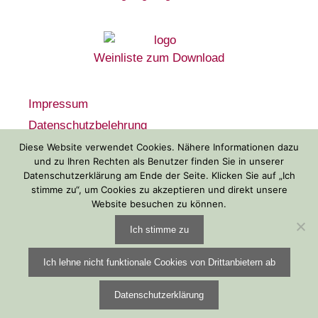
Weinliste zum Download
Impressum
Datenschutzbelehrung
Widerrufsbelehrung
Diese Website verwendet Cookies. Nähere Informationen dazu
und zu Ihren Rechten als Benutzer finden Sie in unserer
AGB
Datenschutzerklärung am Ende der Seite. Klicken Sie auf „Ich
Zahlungsarten
stimme zu“, um Cookies zu akzeptieren und direkt unsere
Website besuchen zu können.
Versandarten
Ich stimme zu
© 2026 Weingut Georghof | Gestaltung:
Ursula Minkenberg
Ich lehne nicht funktionale Cookies von Drittanbietern ab
Datenschutzerklärung