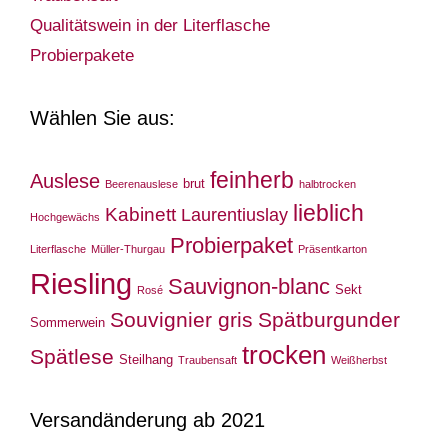
Qualitätswein in der Literflasche
Probierpakete
Wählen Sie aus:
feinherb
Auslese
brut
Beerenauslese
halbtrocken
lieblich
Kabinett
Laurentiuslay
Hochgewächs
Probierpaket
Literflasche
Müller-Thurgau
Präsentkarton
Riesling
Sauvignon-blanc
Sekt
Rosé
Souvignier gris
Spätburgunder
Sommerwein
trocken
Spätlese
Steilhang
Traubensaft
Weißherbst
Versandänderung ab 2021