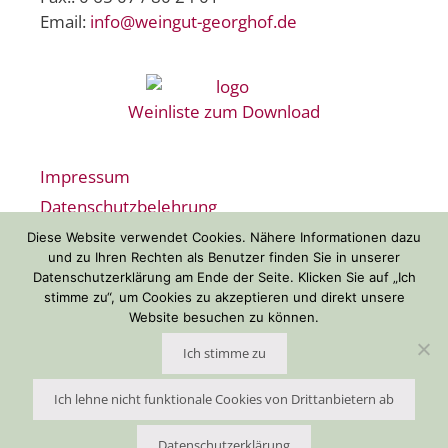
Email:
info@weingut-georghof.de
Weinliste zum Download
Impressum
Datenschutzbelehrung
Widerrufsbelehrung
Diese Website verwendet Cookies. Nähere Informationen dazu
und zu Ihren Rechten als Benutzer finden Sie in unserer
AGB
Datenschutzerklärung am Ende der Seite. Klicken Sie auf „Ich
Zahlungsarten
stimme zu“, um Cookies zu akzeptieren und direkt unsere
Website besuchen zu können.
Versandarten
Ich stimme zu
© 2026 Weingut Georghof | Gestaltung:
Ursula Minkenberg
Ich lehne nicht funktionale Cookies von Drittanbietern ab
Datenschutzerklärung