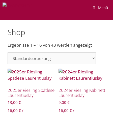
Zum
Menü
Inhalt
springen
Shop
Ergebnisse 1 – 16 von 43 werden angezeigt
2025er Riesling Spätlese
2024er Riesling Kabinett
Laurentiuslay
Laurentiuslay
13,00
€
9,00
€
16,00
€
/
l
16,00
€
/
l