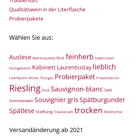
Traubensaft
Qualitätswein in der Literflasche
Probierpakete
Wählen Sie aus:
feinherb
Auslese
brut
Beerenauslese
halbtrocken
lieblich
Kabinett
Laurentiuslay
Hochgewächs
Probierpaket
Literflasche
Müller-Thurgau
Präsentkarton
Riesling
Sauvignon-blanc
Sekt
Rosé
Souvignier gris
Spätburgunder
Sommerwein
trocken
Spätlese
Steilhang
Traubensaft
Weißherbst
Versandänderung ab 2021