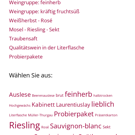
Weingruppe: feinherb
Weingruppe: kräftig fruchtsüß
Weißherbst - Rosé
Mosel - Riesling - Sekt
Traubensaft
Qualitätswein in der Literflasche
Probierpakete
Wählen Sie aus:
feinherb
Auslese
brut
Beerenauslese
halbtrocken
lieblich
Kabinett
Laurentiuslay
Hochgewächs
Probierpaket
Literflasche
Müller-Thurgau
Präsentkarton
Riesling
Sauvignon-blanc
Sekt
Rosé