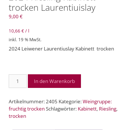
trocken Laurentiuislay
9,00
€
10,66
€
/
l
inkl. 19 % MwSt.
2024 Leiwener Laurentiuslay Kabinett trocken
2024
In den Warenkorb
Riesling
Kabinett
trocken
Artikelnummer:
2405
Kategorie:
Weingruppe:
Laurentiuislay
fruchtig trocken
Schlagwörter:
Kabinett
,
Riesling
,
Menge
trocken