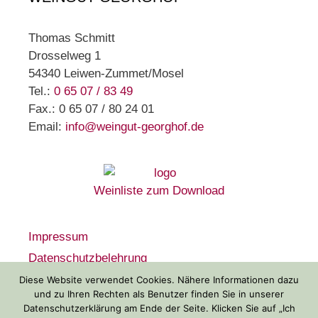
Thomas Schmitt
Drosselweg 1
54340 Leiwen-Zummet/Mosel
Tel.:
0 65 07 / 83 49
Fax.: 0 65 07 / 80 24 01
Email:
info@weingut-georghof.de
Weinliste zum Download
Impressum
Datenschutzbelehrung
Widerrufsbelehrung
Diese Website verwendet Cookies. Nähere Informationen dazu
und zu Ihren Rechten als Benutzer finden Sie in unserer
AGB
Datenschutzerklärung am Ende der Seite. Klicken Sie auf „Ich