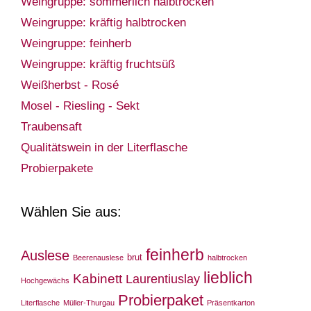
Weingruppe: sommerlich halbtrocken
Weingruppe: kräftig halbtrocken
Weingruppe: feinherb
Weingruppe: kräftig fruchtsüß
Weißherbst - Rosé
Mosel - Riesling - Sekt
Traubensaft
Qualitätswein in der Literflasche
Probierpakete
Wählen Sie aus:
feinherb
Auslese
brut
Beerenauslese
halbtrocken
lieblich
Kabinett
Laurentiuslay
Hochgewächs
Probierpaket
Literflasche
Müller-Thurgau
Präsentkarton