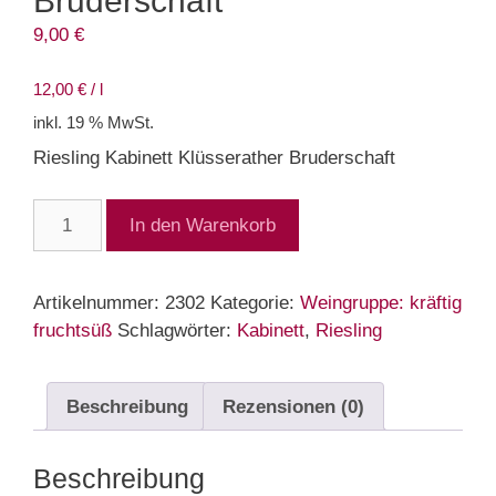
Bruderschaft
9,00
€
12,00
€
/
l
inkl. 19 % MwSt.
Riesling Kabinett Klüsserather Bruderschaft
2023er
In den Warenkorb
Riesling
Kabinett
Bruderschaft
Artikelnummer:
2302
Kategorie:
Weingruppe: kräftig
Menge
fruchtsüß
Schlagwörter:
Kabinett
,
Riesling
Beschreibung
Rezensionen (0)
Beschreibung