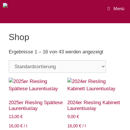
Zum
Menü
Inhalt
springen
Shop
Ergebnisse 1 – 16 von 43 werden angezeigt
2025er Riesling Spätlese
2024er Riesling Kabinett
Laurentiuslay
Laurentiuslay
13,00
€
9,00
€
16,00
€
/
l
16,00
€
/
l