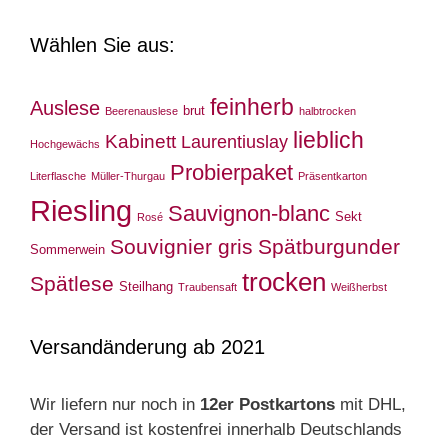
Wählen Sie aus:
feinherb
Auslese
brut
Beerenauslese
halbtrocken
lieblich
Kabinett
Laurentiuslay
Hochgewächs
Probierpaket
Literflasche
Müller-Thurgau
Präsentkarton
Riesling
Sauvignon-blanc
Sekt
Rosé
Souvignier gris
Spätburgunder
Sommerwein
trocken
Spätlese
Steilhang
Traubensaft
Weißherbst
Versandänderung ab 2021
Wir liefern nur noch in
12er Postkartons
mit DHL,
der Versand ist kostenfrei innerhalb Deutschlands